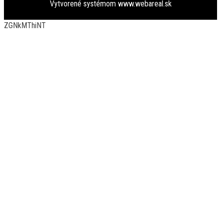
Vytvorené systémom
www.webareal.sk
ZGNkMThiNT