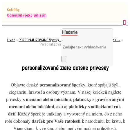
Koláčiky
Odmietnuť všetko
Súhlasím
Hľadanie
Úvod
»
PERSONALIZOVANÉ šperky →
»
DETSKÉ personalizované ŠPERKY→
»
Personalizované PRÍVESKY deti→
personalizované zlaté detské prívesky
personalizované šperky
Objavte detské
, ktoré spájajú štýl,
eleganciu, hravosť a osobný význam. V našej kolekcii nájdete
s menami alebo iniciálmi
platničky s gravírovanými
prívesky
,
menami alebo iniciálmi
platničky s odtlačkami rúk
, ako aj
detí
. Každý šperk je unikátny a vytvorený na mieru, čo z neho
darček pre Vaše ratolesti
robí dokonalý
k narodeniu, ku krstu, k
Vianociam, k výročiu, alebo inej výnimočnej príležitosti.