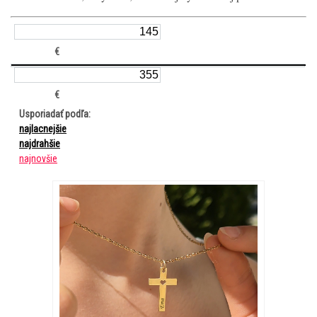
€
€
Usporiadať podľa:
najlacnejšie
najdrahšie
najnovšie