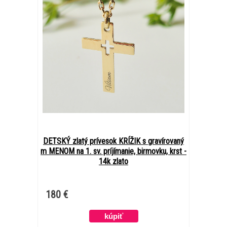
DETSKÝ zlatý prívesok KRÍŽIK s gravírovaný
m MENOM na 1. sv. príjímanie, birmovku, krst -
14k zlato
180 €