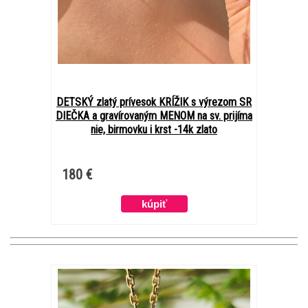
DETSKÝ zlatý prívesok KRÍŽIK s výrezom SR
DIEČKA a gravírovaným MENOM na sv. prijíma
nie, birmovku i krst -14k zlato
180 €