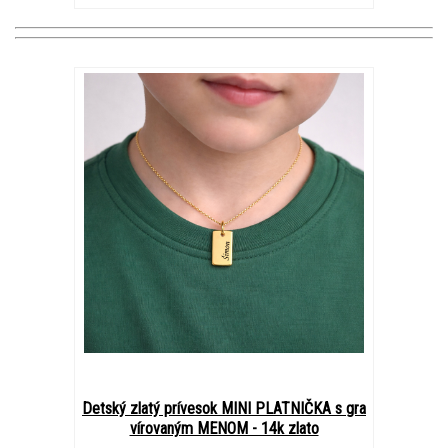
Detský zlatý prívesok MINI PLATNIČKA s gra
vírovaným MENOM - 14k zlato