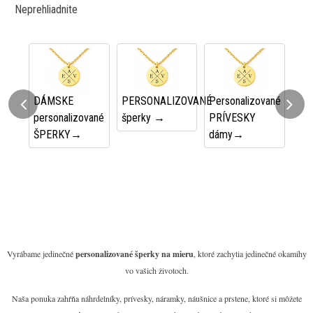
Neprehliadnite
 -
DÁMSKE
PERSONALIZOVANÉ
Personalizované
Zla
personalizované
šperky →
PRÍVESKY
NÁ
ŠPERKY→
dámy→
SR
Vyrábame jedinečné
personalizované šperky na mieru
, ktoré zachytia jedinečné okamihy
vo vašich životoch.
Naša ponuka zahŕňa náhrdelníky, prívesky, náramky, náušnice a prstene, ktoré si môžete