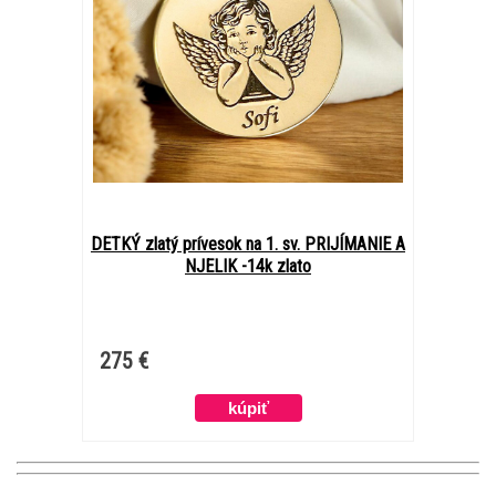
DETKÝ zlatý prívesok na 1. sv. PRIJÍMANIE A
NJELIK -14k zlato
275 €